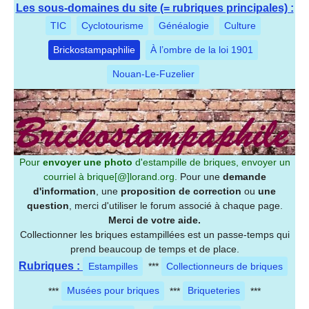
Les sous-domaines du site (= rubriques principales) :
TIC
Cyclotourisme
Généalogie
Culture
Brickostampaphilie
À l’ombre de la loi 1901
Nouan-Le-Fuzelier
Pour
envoyer une photo
d'estampille de briques, envoyer un
courriel à
brique[@]lorand.org
. Pour une
demande
d'information
, une
proposition de correction
ou
une
question
, merci d'utiliser le forum associé à chaque page.
Merci de votre aide.
Collectionner les briques estampillées est un passe-temps qui
prend beaucoup de temps et de place.
Rubriques :
Estampilles
***
Collectionneurs de briques
***
Musées pour briques
***
Briqueteries
***