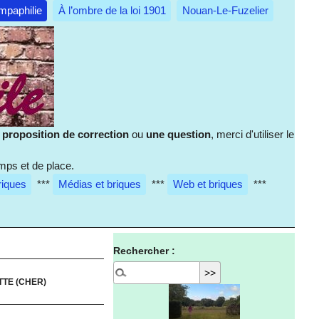
mpaphilie
À l’ombre de la loi 1901
Nouan-Le-Fuzelier
e
proposition de correction
ou
une question
, merci d'utiliser le
mps et de place.
riques
***
Médias et briques
***
Web et briques
***
Rechercher :
TTE (CHER)