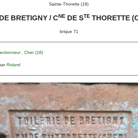
Sainte-Thorette (18)
NE
TE
 DE BRETIGNY / C
DE S
THORETTE (
brique 71
lectionneur
,
Cher (18)
par
Roland