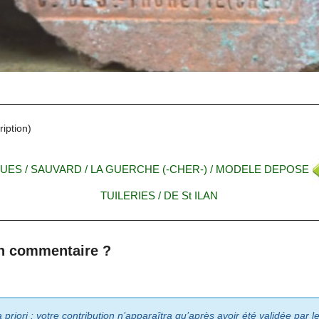
iption)
QUES / SAUVARD / LA GUERCHE (-CHER-) / MODELE DEPOSE
TUILERIES / DE St ILAN
n commentaire ?
riori : votre contribution n’apparaîtra qu’après avoir été validée par 