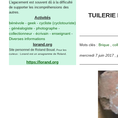
L'agacement est souvent dû à la difficulté
de supporter les incompréhensions des
autres.
TUILERIE
Activités
bénévole
-
geek
-
cycliste (cyclotouriste)
-
généalogiste
-
photographe
-
collectionneur
-
écrivain
-
enseignant
-
Diverses informations
lorand.org
Mots clés :
Brique
,
col
Site personnel de Roland Bouat.
Pour les
curieux : Lorand est un anagramme de Roland.
mercredi 7 juin 2017
,
https://lorand.org