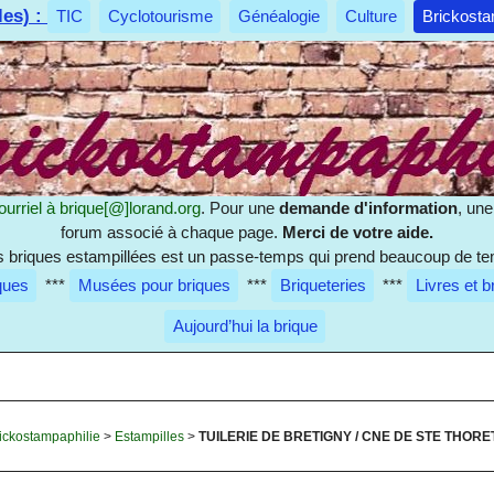
les) :
TIC
Cyclotourisme
Généalogie
Culture
Brickosta
ourriel à
brique[@]lorand.org
. Pour une
demande d'information
, un
forum associé à chaque page.
Merci de votre aide.
es briques estampillées est un passe-temps qui prend beaucoup de te
ques
***
Musées pour briques
***
Briqueteries
***
Livres et b
Aujourd’hui la brique
ickostampaphilie
>
Estampilles
>
TUILERIE DE BRETIGNY / CNE DE STE THORE