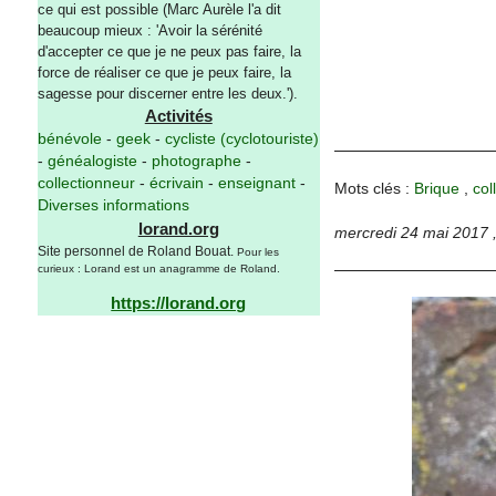
ce qui est possible (Marc Aurèle l'a dit
beaucoup mieux : 'Avoir la sérénité
d'accepter ce que je ne peux pas faire, la
force de réaliser ce que je peux faire, la
sagesse pour discerner entre les deux.').
Activités
bénévole
-
geek
-
cycliste (cyclotouriste)
-
généalogiste
-
photographe
-
collectionneur
-
écrivain
-
enseignant
-
Mots clés :
Brique
,
col
Diverses informations
lorand.org
mercredi 24 mai 2017
Site personnel de Roland Bouat.
Pour les
curieux : Lorand est un anagramme de Roland.
https://lorand.org