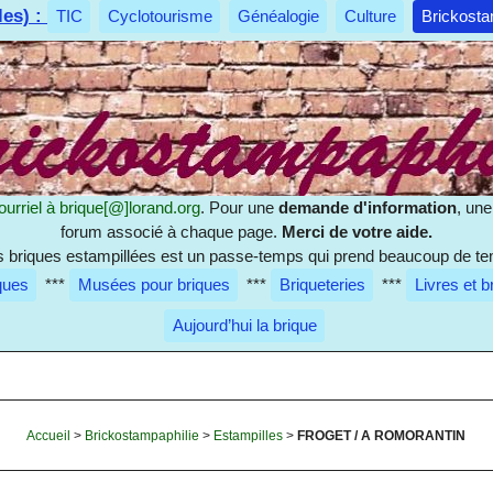
les) :
TIC
Cyclotourisme
Généalogie
Culture
Brickosta
ourriel à
brique[@]lorand.org
. Pour une
demande d'information
, un
forum associé à chaque page.
Merci de votre aide.
es briques estampillées est un passe-temps qui prend beaucoup de te
ques
***
Musées pour briques
***
Briqueteries
***
Livres et b
Aujourd’hui la brique
Accueil
>
Brickostampaphilie
>
Estampilles
>
FROGET / A ROMORANTIN