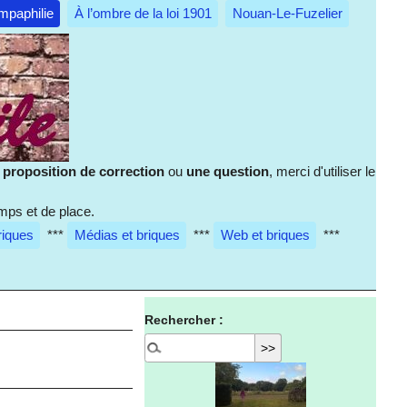
mpaphilie
À l’ombre de la loi 1901
Nouan-Le-Fuzelier
e
proposition de correction
ou
une question
, merci d'utiliser le
mps et de place.
riques
***
Médias et briques
***
Web et briques
***
Rechercher :