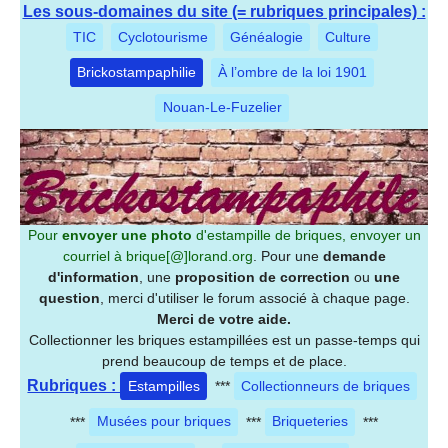
Les sous-domaines du site (= rubriques principales) :
TIC
Cyclotourisme
Généalogie
Culture
Brickostampaphilie
À l’ombre de la loi 1901
Nouan-Le-Fuzelier
Pour
envoyer une photo
d'estampille de briques, envoyer un
courriel à
brique[@]lorand.org
. Pour une
demande
d'information
, une
proposition de correction
ou
une
question
, merci d'utiliser le forum associé à chaque page.
Merci de votre aide.
Collectionner les briques estampillées est un passe-temps qui
prend beaucoup de temps et de place.
Rubriques :
Estampilles
***
Collectionneurs de briques
***
Musées pour briques
***
Briqueteries
***