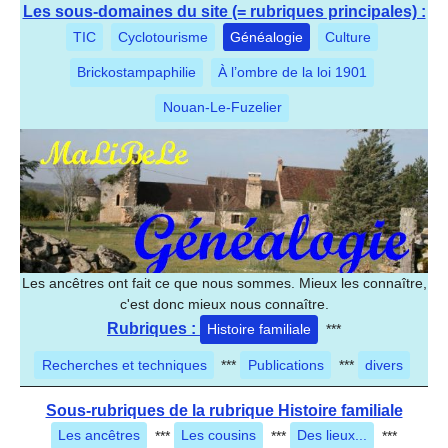
Les sous-domaines du site (= rubriques principales) :
TIC
Cyclotourisme
Généalogie
Culture
Brickostampaphilie
À l’ombre de la loi 1901
Nouan-Le-Fuzelier
Les ancêtres ont fait ce que nous sommes. Mieux les connaître,
c'est donc mieux nous connaître.
Rubriques :
Histoire familiale
***
Recherches et techniques
***
Publications
***
divers
Sous-rubriques de la rubrique Histoire familiale
Les ancêtres
***
Les cousins
***
Des lieux...
***