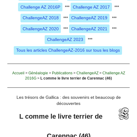
Challenge AZ 2016P
***
Challenge AZ 2017
***
ChallengeAZ 2018
***
ChallengeAZ 2019
***
ChallengeAZ 2020
***
ChallengeAZ 2021
***
ChallengeAZ 2023
***
Tous les articles ChallengeAZ-2016 sur tous les blogs
Accueil
>
Généalogie
>
Publications
>
ChallengeAZ
>
Challenge AZ
2016G
>
L comme le livre terrier de Carennac (46)
Les trésors de Gallica : des souvenirs et beaucoup de
découvertes
L comme le livre terrier de
Carennac (46)