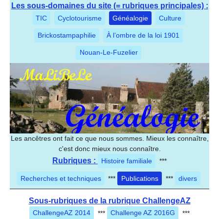
Les sous-domaines du site (= rubriques principales) :
TIC
Cyclotourisme
Généalogie
Culture
Brickostampaphilie
À l’ombre de la loi 1901
Nouan-Le-Fuzelier
Les ancêtres ont fait ce que nous sommes. Mieux les connaître,
c'est donc mieux nous connaître.
Rubriques :
Histoire familiale
***
Recherches et techniques
***
Publications
***
divers
Sous-rubriques de la rubrique ChallengeAZ
ChallengeAZ 2014
***
Challenge AZ 2016G
***