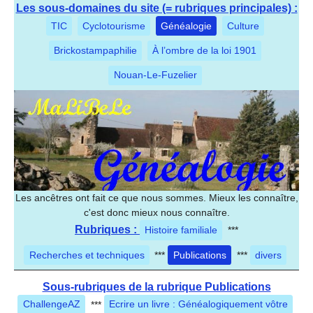
Les sous-domaines du site (= rubriques principales) :
TIC
Cyclotourisme
Généalogie
Culture
Brickostampaphilie
À l’ombre de la loi 1901
Nouan-Le-Fuzelier
Les ancêtres ont fait ce que nous sommes. Mieux les connaître,
c'est donc mieux nous connaître.
Rubriques :
Histoire familiale
***
Recherches et techniques
***
Publications
***
divers
Sous-rubriques de la rubrique Publications
ChallengeAZ
***
Ecrire un livre : Généalogiquement vôtre