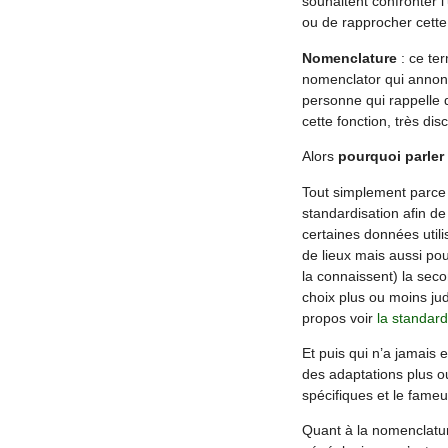
souhaitent confronter l
ou de rapprocher cette
Nomenclature
: ce te
nomenclator qui annonç
personne qui rappelle d
cette fonction, très disc
Alors
pourquoi parler
Tout simplement parce 
standardisation afin de 
certaines données utili
de lieux mais aussi pou
la connaissent) la sec
choix plus ou moins judi
propos voir
la standar
Et puis qui n’a jamais
des adaptations plus o
spécifiques et le fameu
Quant à la nomenclatur