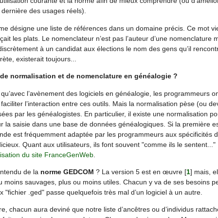
’utilisation courante et la norme afin de mieux comprendre (ou d’amélio
 dernière des usages réels).
rme désigne une liste de références dans un domaine précis. Ce mot vie
ait les plats. Le nomenclateur n’est pas l’auteur d’une nomenclature m
iscrètement à un candidat aux élections le nom des gens qu’il rencontre
rète, existerait toujours...
 de normalisation et de nomenclature en généalogie ?
qu’avec l’avènement des logiciels en généalogie, les programmeurs on
faciliter l’interaction entre ces outils. Mais la normalisation pèse (ou de
sées par les généalogistes. En particulier, il existe une normalisation p
r la saisie dans une base de données généalogiques. Si la première est
onde est fréquemment adaptée par les programmeurs aux spécificités de 
cieux. Quant aux utilisateurs, ils font souvent "comme ils le sentent..." 
disation du site FranceGenWeb
.
 entendu de la
norme GEDCOM
? La version 5 est en œuvre
[
1
]
mais, el
u moins sauvages, plus ou moins utiles. Chacun y va de ses besoins p
x "fichier .ged" passe quelquefois très mal d’un logiciel à un autre.
e, chacun aura deviné que notre liste d’ancêtres ou d’individus rattac