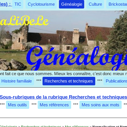
les) :
TIC
Cyclotourisme
Généalogie
Culture
Brickosta
nt fait ce que nous sommes. Mieux les connaître, c'est donc mieux 
Histoire familiale
***
Recherches et techniques
***
Publication
Sous-rubriques de la rubrique Recherches et technique
***
Mes outils
***
Mes références
***
Mes soins aux mots
*
Généalogie
>
Recherches et techniques
>
Mes références
>
Normalisation et No