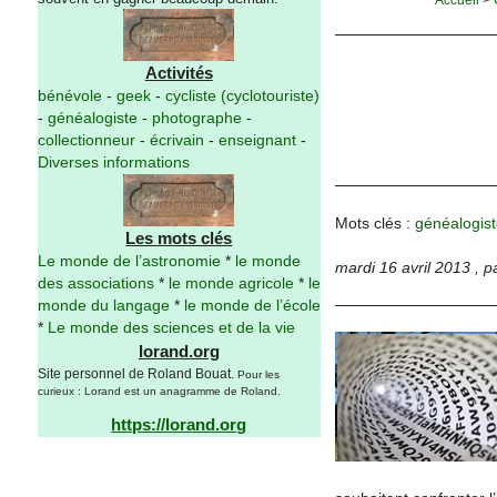
Activités
bénévole
-
geek
-
cycliste (cyclotouriste)
-
généalogiste
-
photographe
-
collectionneur
-
écrivain
-
enseignant
-
Diverses informations
Mots clés :
généalogist
Les mots clés
Le monde de l’astronomie
*
le monde
mardi 16 avril 2013
,
p
des associations
*
le monde agricole
*
le
monde du langage
*
le monde de l’école
*
Le monde des sciences et de la vie
lorand.org
Site personnel de Roland Bouat.
Pour les
curieux : Lorand est un anagramme de Roland.
https://lorand.org