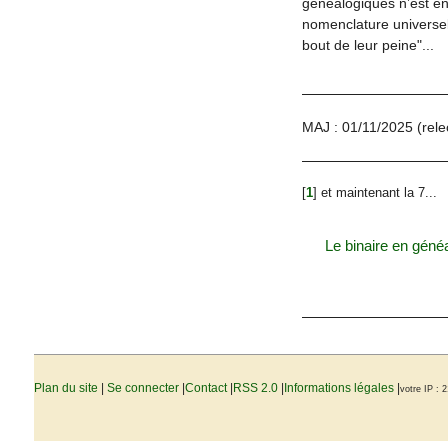
généalogiques n’est en
nomenclature universell
bout de leur peine"...
MAJ : 01/11/2025 (relec
[
1
]
et maintenant la 7...
Le binaire en géné
Plan du site
|
Se connecter
|
Contact
|
RSS 2.0
|
Informations légales
|
votre IP : 