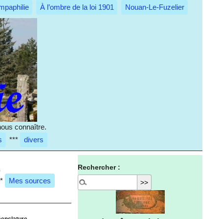
mpaphilie
À l’ombre de la loi 1901
Nouan-Le-Fuzelier
nous connaître.
s
***
divers
s
Rechercher :
**
Mes sources
menclature