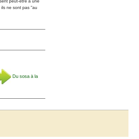
sent peut-être à une
 ils ne sont pas "au
Du sosa à la