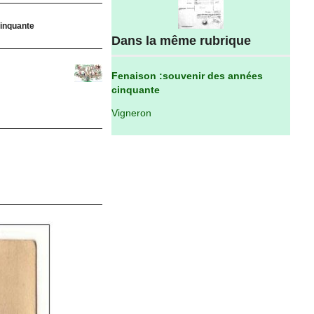
cinquante
Dans la même rubrique
Fenaison :souvenir des années
cinquante
Vigneron