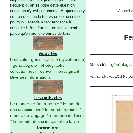
fréquent qu'on se pose cette question
quand on n'y est pas encore. Et quand on y
Accueil
est, on cherche le temps de comprendre
pourquoi l'agenda a tant tendance à
déborder ! Peut-être est-ce simplement
parce qu'on prend le temps de faire.
Fe
Activités
bénévole
-
geek
-
cycliste (cyclotouriste)
Mots clés :
généalogist
-
généalogiste
-
photographe
-
collectionneur
-
écrivain
-
enseignant
-
mardi 19 mai 2015
,
p
Diverses informations
Les mots clés
Le monde de l’astronomie
*
le monde
des associations
*
le monde agricole
*
le
monde du langage
*
le monde de l’école
*
Le monde des sciences et de la vie
lorand.org