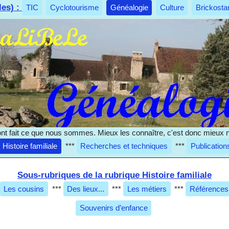
les) :
TIC
Cyclotourisme
Généalogie
Culture
Brickosta
nt fait ce que nous sommes. Mieux les connaître, c'est donc mieux 
Histoire familiale
***
Recherches et techniques
***
Publication
Sous-rubriques de la rubrique Histoire familiale
Les cousins
***
Des lieux...
***
Les métiers
***
Références
Souvenirs d’enfance