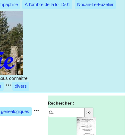
mpaphilie
À l’ombre de la loi 1901
Nouan-Le-Fuzelier
nous connaître.
s
***
divers
Rechercher :
 généalogiques
***