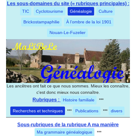
Les sous-domaines du site (= rubriques principales) :
TIC
Cyclotourisme
Généalogie
Culture
Brickostampaphilie
À l’ombre de la loi 1901
Nouan-Le-Fuzelier
Les ancêtres ont fait ce que nous sommes. Mieux les connaître,
c'est donc mieux nous connaître.
Rubriques :
Histoire familiale
***
Recherches et techniques
***
Publications
***
divers
Sous-rubriques de la rubrique A ma manière
Ma grammaire généalogique
***